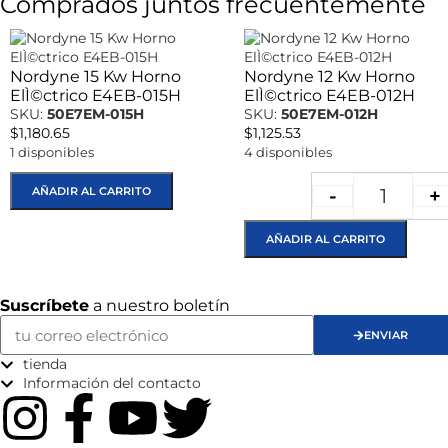
Comprados juntos frecuentemente
Nordyne 15 Kw Horno
Nordyne 12 Kw Horno
ElÌ©ctrico E4EB-015H
ElÌ©ctrico E4EB-012H
SKU:
50E7EM-015H
SKU:
50E7EM-012H
$
1,180.65
$
1,125.53
1 disponibles
4 disponibles
AÑADIR AL CARRITO
-
+
AÑADIR AL CARRITO
Suscríbete
a nuestro boletín
ENVIAR
tienda
Información del contacto