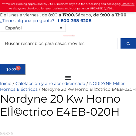
**** We are running approximately 7 to 10 business days out for processing and packaging.
Descartar
As always we thank you for your business and your patience. UPDATED 7/2/26 ...
De
lunes
a viernes
, de 8:00
a 17:00.
Sábado
,
de 9:00 a 13:00
¿Tienes alguna pregunta? :
1-800-368-6208
Español
0
$
0.00
Inicio
/
Calefacción y aire acondicionado
/
NORDYNE Miller
Hornos Eléctricos
/ Nordyne 20 Kw Horno ElÌ©ctrico E4EB-020H
Nordyne 20 Kw Horno
ElÌ©ctrico E4EB-020H