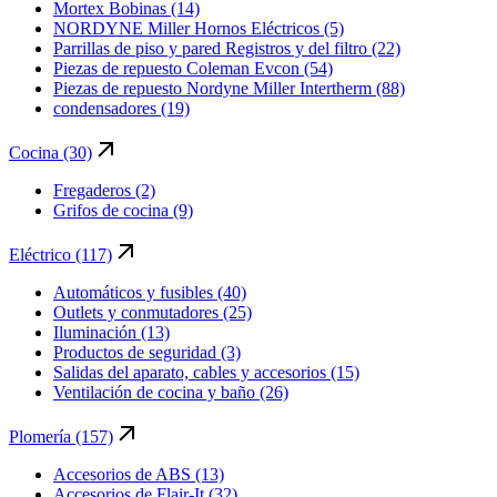
Mortex Bobinas (14)
NORDYNE Miller Hornos Eléctricos (5)
Parrillas de piso y pared Registros y del filtro (22)
Piezas de repuesto Coleman Evcon (54)
Piezas de repuesto Nordyne Miller Intertherm (88)
condensadores (19)
Cocina (30)
Fregaderos (2)
Grifos de cocina (9)
Eléctrico (117)
Automáticos y fusibles (40)
Outlets y conmutadores (25)
Iluminación (13)
Productos de seguridad (3)
Salidas del aparato, cables y accesorios (15)
Ventilación de cocina y baño (26)
Plomería (157)
Accesorios de ABS (13)
Accesorios de Flair-It (32)