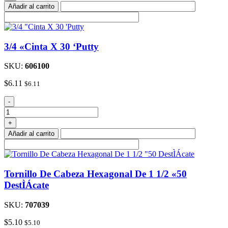
De
Añadir al carrito
CombinaciÌ_n
cantidad
3/4 «Cinta X 30 ‘Putty
SKU:
606100
$
6.11
$
6.11
3/4
-
"Cinta
X
+
30
Añadir al carrito
'Putty
cantidad
Tornillo De Cabeza Hexagonal De 1 1/2 «50
DestÌÁcate
SKU:
707039
$
5.10
$
5.10