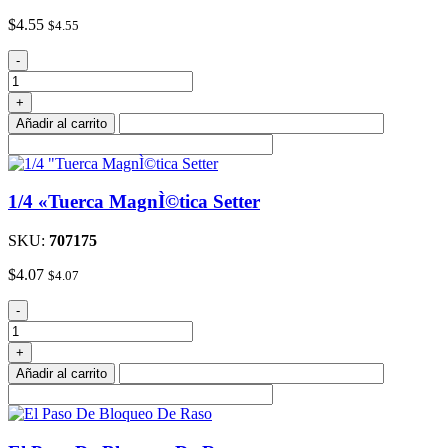
$
4.55
$
4.55
Bisagras
-
De
SatÌ©n
+
cantidad
Añadir al carrito
1/4 «Tuerca MagnÌ©tica Setter
SKU:
707175
$
4.07
$
4.07
1/4
-
"Tuerca
MagnÌ©tica
+
Setter
Añadir al carrito
cantidad