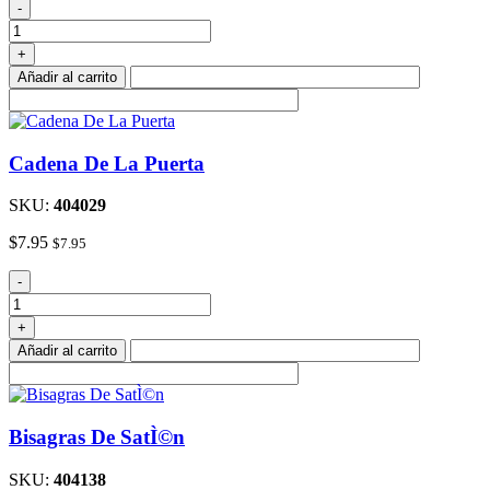
Puerta
-
De
Entrada
+
/
Añadir al carrito
Cerrojo
Conjunto
Inoxidable
cantidad
Cadena De La Puerta
SKU:
404029
$
7.95
$
7.95
Cadena
-
De
La
+
Puerta
Añadir al carrito
cantidad
Bisagras De SatÌ©n
SKU:
404138