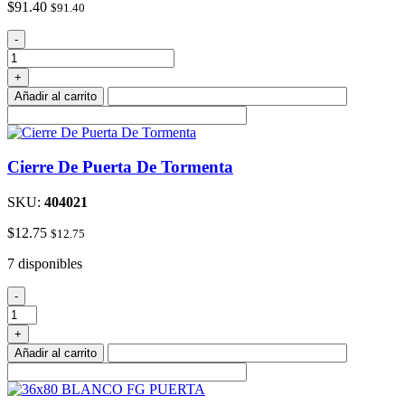
$
91.40
$
91.40
28x80
-
6
paneles
+
de
Añadir al carrito
madera
cantidad
Cierre De Puerta De Tormenta
SKU:
404021
$
12.75
$
12.75
7 disponibles
Cierre
-
De
Puerta
+
De
Añadir al carrito
Tormenta
cantidad