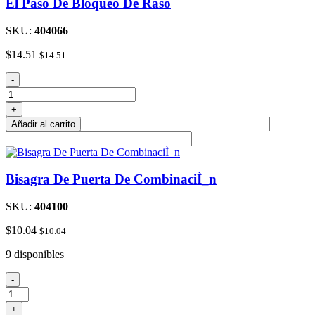
El Paso De Bloqueo De Raso
SKU:
404066
$
14.51
$
14.51
El
-
Paso
De
+
Bloqueo
Añadir al carrito
De
Raso
cantidad
Bisagra De Puerta De CombinaciÌ_n
SKU:
404100
$
10.04
$
10.04
9 disponibles
Bisagra
-
De
Puerta
+