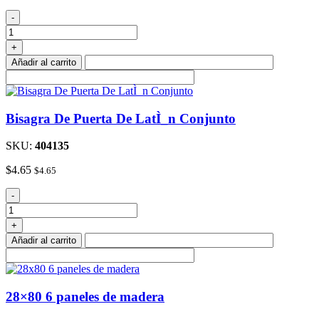
Tornillo
-
De
Cabeza
+
Hexagonal
Añadir al carrito
De
1
1/2
"50
Bisagra De Puerta De LatÌ_n Conjunto
DestÌÁcate
cantidad
SKU:
404135
$
4.65
$
4.65
Bisagra
-
De
Puerta
+
De
Añadir al carrito
LatÌ_n
Conjunto
cantidad
28×80 6 paneles de madera