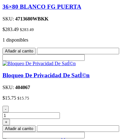
36×80 BLANCO FG PUERTA
SKU:
4713680WBKK
$
283.49
$
283.49
1 disponibles
Añadir al carrito
Bloqueo De Privacidad De SatÌ©n
SKU:
404067
$
15.75
$
15.75
Bloqueo
-
De
Privacidad
+
De
Añadir al carrito
SatÌ©n
cantidad