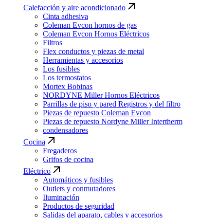
Calefacción y aire acondicionado
Cinta adhesiva
Coleman Evcon hornos de gas
Coleman Evcon Hornos Eléctricos
Filtros
Flex conductos y piezas de metal
Herramientas y accesorios
Los fusibles
Los termostatos
Mortex Bobinas
NORDYNE Miller Hornos Eléctricos
Parrillas de piso y pared Registros y del filtro
Piezas de repuesto Coleman Evcon
Piezas de repuesto Nordyne Miller Intertherm
condensadores
Cocina
Fregaderos
Grifos de cocina
Eléctrico
Automáticos y fusibles
Outlets y conmutadores
Iluminación
Productos de seguridad
Salidas del aparato, cables y accesorios