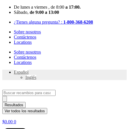
Skip
De
lunes
a viernes
, de 8:00
a 17:00.
to
Sábado
,
de 9:00 a 13:00
content
¿Tienes alguna pregunta? :
1-800-368-6208
Sobre nosotros
Contáctenos
Locations
Sobre nosotros
Contáctenos
Locations
Español
Inglés
Search
...
Resultados
Ver todos los resultados
$
0.00
0