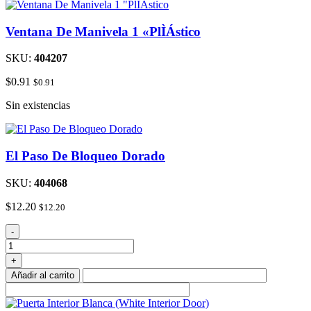
Ventana De Manivela 1 «PlÌÁstico
SKU:
404207
$
0.91
$
0.91
Sin existencias
El Paso De Bloqueo Dorado
SKU:
404068
$
12.20
$
12.20
El
-
Paso
De
+
Bloqueo
Añadir al carrito
Dorado
cantidad