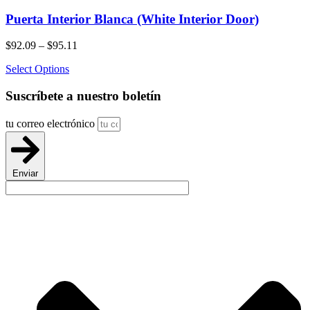
Puerta Interior Blanca (White Interior Door)
Price
$
92.09
–
$
95.11
range:
Select Options
$92.09
through
Suscríbete
a nuestro boletín
$95.11
tu correo electrónico
Enviar