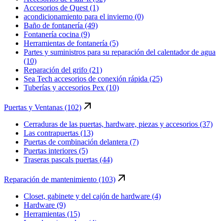
Accesorios de Quest (1)
acondicionamiento para el invierno (0)
Baño de fontanería (49)
Fontanería cocina (9)
Herramientas de fontanería (5)
Partes y suministros para su reparación del calentador de agua
(10)
Reparación del grifo (21)
Sea Tech accesorios de conexión rápida (25)
Tuberías y accesorios Pex (10)
Puertas y Ventanas (102)
Cerraduras de las puertas, hardware, piezas y accesorios (37)
Las contrapuertas (13)
Puertas de combinación delantera (7)
Puertas interiores (5)
Traseras pascals puertas (44)
Reparación de mantenimiento (103)
Closet, gabinete y del cajón de hardware (4)
Hardware (9)
Herramientas (15)