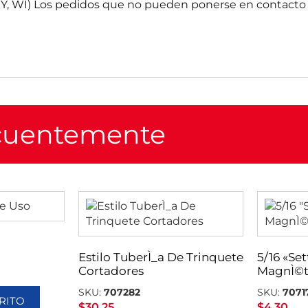
, WY, WI) Los pedidos que no pueden ponerse en contacto 
ecuentemente
Estilo TuberÌ_a De Trinquete
5/16 «Se
Cortadores
MagnÌ©t
SKU:
707282
SKU:
7071
RITO
$
30.25
$
4.30