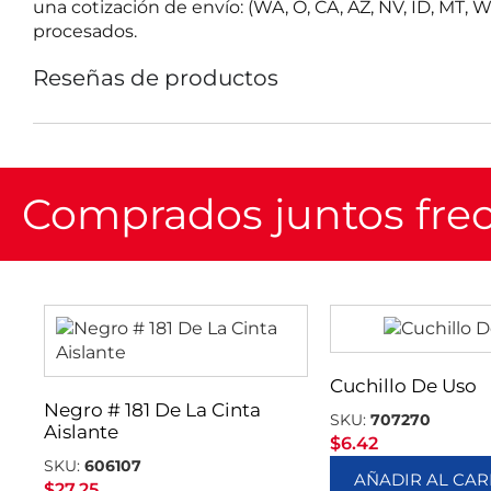
una cotización de envío: (WA, O, CA, AZ, NV, ID, MT
procesados.
Reseñas de productos
Comprados juntos fr
Cuchillo De Uso
Negro # 181 De La Cinta
SKU:
707270
Aislante
$
6.42
SKU:
606107
AÑADIR AL CAR
$
27.25