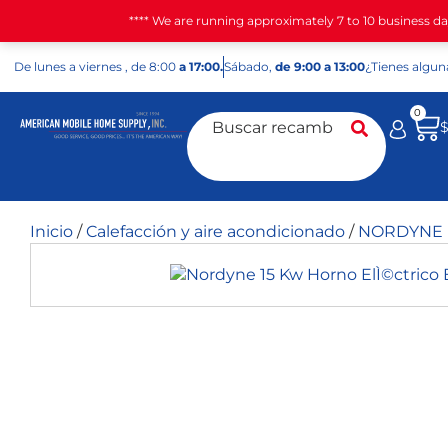
**** We are running approximately 7 to 10 business d
De
lunes
a viernes
, de 8:00
a 17:00.
Sábado
,
de 9:00 a 13:00
¿Tienes algun
0
Inicio
/
Calefacción y aire acondicionado
/
NORDYNE Mi