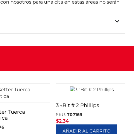
con nosotros para una cita en estas áreas no serán
3 «Bit # 2 Phillips
tter Tuerca
SKU:
707169
ica
$
2.34
76
AÑADIR AL CARRITO