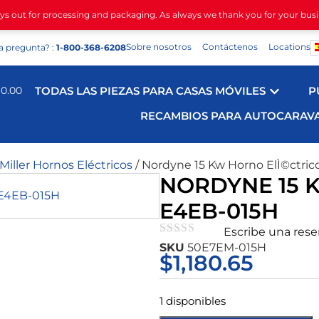
ays out for processing and packaging. As always we thank you for your bus
Sobre nosotros
Contáctenos
Locations
a pregunta? :
1-800-368-6208
$
0.00
TODAS LAS PIEZAS PARA CASAS MÓVILES
P
RECAMBIOS PARA AUTOCARAV
ller Hornos Eléctricos
/ Nordyne 15 Kw Horno ElÌ©ctri
NORDYNE 15 
E4EB-015H
Escribe una res
★★★★★
SKU
50E7EM-015H
$
1,180.65
1 disponibles