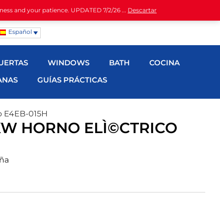
iness and your patience. UPDATED 7/2/26 ...
Descartar
Español
UERTAS
WINDOWS
BATH
COCINA
ANAS
GUÍAS PRÁCTICAS
co E4EB-015H
KW HORNO ELÌ©CTRICO
eña