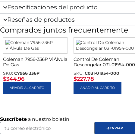
Especificaciones del producto
Reseñas de productos
Comprados juntos frecuentemente
Coleman 7956-336P VÌÁlvula
Control De Coleman
De Gas
Descongelar 031-01954-000
SKU:
C7956 336P
SKU:
C031-01954-000
$
344.96
$
227.78
AÑADIR AL CARRITO
AÑADIR AL CARRITO
Suscríbete
a nuestro boletín
ENVIAR