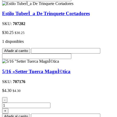
Estilo TuberÌ_a De Trinquete Cortadores
SKU:
707282
$
30.25
$
30.25
1 disponibles
Añadir al carrito
5/16 «Setter Tuerca MagnÌ©tica
SKU:
707176
$
4.30
$
4.30
5/16
-
"Setter
Tuerca
+
MagnÌ©tica
Añadir al carrito