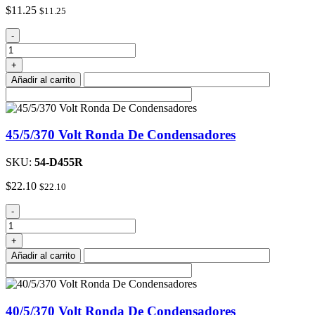
$
11.25
$
11.25
5/370
-
Volt
Oval
+
Del
Añadir al carrito
Condensador
cantidad
45/5/370 Volt Ronda De Condensadores
SKU:
54-D455R
$
22.10
$
22.10
45/5/370
-
Volt
Ronda
+
De
Añadir al carrito
Condensadores
cantidad
40/5/370 Volt Ronda De Condensadores