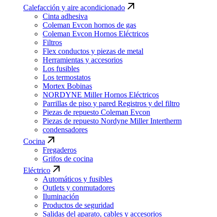
Calefacción y aire acondicionado
Cinta adhesiva
Coleman Evcon hornos de gas
Coleman Evcon Hornos Eléctricos
Filtros
Flex conductos y piezas de metal
Herramientas y accesorios
Los fusibles
Los termostatos
Mortex Bobinas
NORDYNE Miller Hornos Eléctricos
Parrillas de piso y pared Registros y del filtro
Piezas de repuesto Coleman Evcon
Piezas de repuesto Nordyne Miller Intertherm
condensadores
Cocina
Fregaderos
Grifos de cocina
Eléctrico
Automáticos y fusibles
Outlets y conmutadores
Iluminación
Productos de seguridad
Salidas del aparato, cables y accesorios