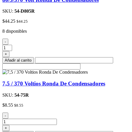
SKU:
54-D805R
$
44.25
$
44.25
8 disponibles
80/5/370
-
Volt
Ronda
+
De
Añadir al carrito
Condensadores
cantidad
7,5 / 370 Voltios Ronda De Condensadores
SKU:
54-75R
$
8.55
$
8.55
7,5
-
/
370
+
Voltios