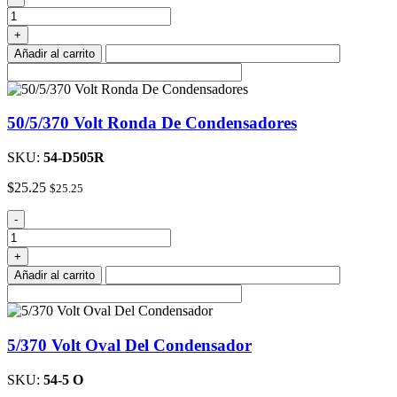
Volt
Ronda
+
De
Añadir al carrito
Condensadores
cantidad
50/5/370 Volt Ronda De Condensadores
SKU:
54-D505R
$
25.25
$
25.25
50/5/370
-
Volt
Ronda
+
De
Añadir al carrito
Condensadores
cantidad
5/370 Volt Oval Del Condensador
SKU:
54-5 O