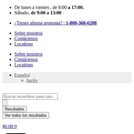
Skip
De
lunes
a viernes
, de 8:00
a 17:00.
to
Sábado
,
de 9:00 a 13:00
content
¿Tienes alguna pregunta? :
1-800-368-6208
Sobre nosotros
Contáctenos
Locations
Sobre nosotros
Contáctenos
Locations
Español
Inglés
Search
...
Resultados
Ver todos los resultados
$
0.00
0