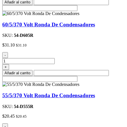
Añadir al carrito
Ronda
De
Condensadores
cantidad
60/5/370 Volt Ronda De Condensadores
SKU:
54-D605R
$
31.10
$
31.10
60/5/370
-
Volt
Ronda
+
De
Añadir al carrito
Condensadores
cantidad
55/5/370 Volt Ronda De Condensadores
SKU:
54-D555R
$
20.45
$
20.45
55/5/370
-