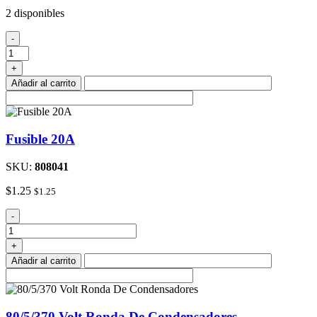
2 disponibles
1/4
-
"Tuerca
cantidad
+
Añadir al carrito
Fusible 20A
SKU:
808041
$
1.25
$
1.25
Fusible
-
20A
cantidad
+
Añadir al carrito
80/5/370 Volt Ronda De Condensadores