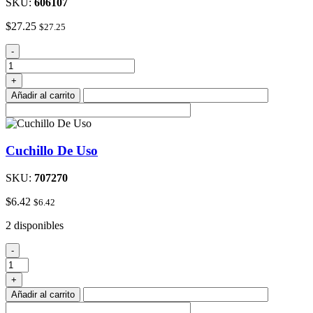
SKU:
606107
$
27.25
$
27.25
Negro
-
#
181
+
De
Añadir al carrito
La
Cinta
Aislante
cantidad
Cuchillo De Uso
SKU:
707270
$
6.42
$
6.42
2 disponibles
Cuchillo
-
De
Uso
+
cantidad
Añadir al carrito