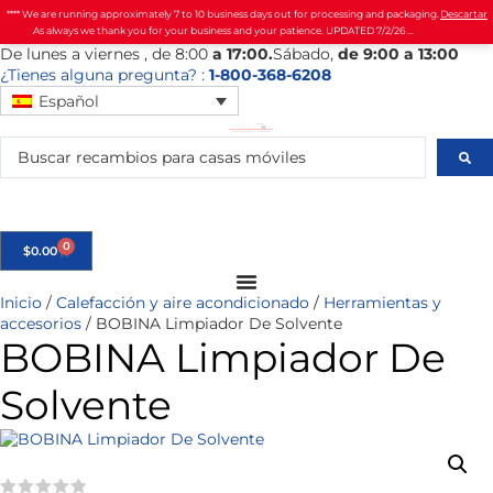
**** We are running approximately 7 to 10 business days out for processing and packaging.
Descartar
As always we thank you for your business and your patience. UPDATED 7/2/26 ...
De
lunes
a viernes
, de 8:00
a 17:00.
Sábado
,
de 9:00 a 13:00
¿Tienes alguna pregunta? :
1-800-368-6208
Español
0
$
0.00
Inicio
/
Calefacción y aire acondicionado
/
Herramientas y
accesorios
/ BOBINA Limpiador De Solvente
BOBINA Limpiador De
Solvente