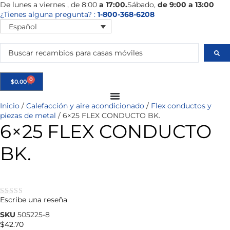
De
lunes
a viernes
, de 8:00
a 17:00.
Sábado
,
de 9:00 a 13:00
¿Tienes alguna pregunta? :
1-800-368-6208
Español
0
$
0.00
Inicio
/
Calefacción y aire acondicionado
/
Flex conductos y
piezas de metal
/ 6×25 FLEX CONDUCTO BK.
6×25 FLEX CONDUCTO
BK.
Escribe una reseña
★★★★★
SKU
505225-8
$
42.70