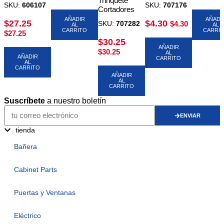
Trinquete
SKU:
606107
SKU:
707176
Cortadores
AÑADIR
AÑADI
$
27.25
$
4.30
SKU:
707282
$
4.30
AL
AL
CARRITO
CARRI
$
27.25
$
30.25
AÑADIR
$
30.25
AL
AÑADIR
CARRITO
AL
CARRITO
AÑADIR
AL
CARRITO
Suscríbete
a nuestro boletín
ENVIAR
tienda
Bañera
Cabinet Parts
Puertas y Ventanas
Eléctrico