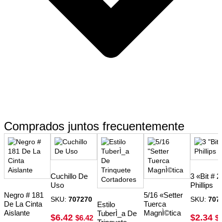
Comprados juntos frecuentemente
Cuchillo De
3 «Bit # 2
Uso
Phillips
Negro # 181
5/16 «Setter
SKU:
707270
SKU:
707
De La Cinta
Tuerca
Estilo
Aislante
MagnÌ©tica
TuberÌ_a De
$
6.42
$
2.34
$
6.42
$