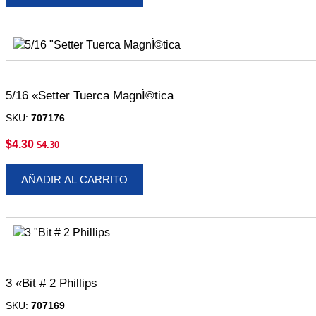
5/16 «Setter Tuerca MagnÌ©tica
SKU:
707176
$
4.30
$
4.30
AÑADIR AL CARRITO
3 «Bit # 2 Phillips
SKU:
707169