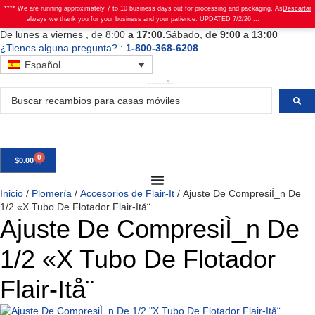
**** We are running approximately 7 to 10 business days out for processing and packaging. As
Descartar
always we thank you for your business and your patience. UPDATED 7/2/26 ...
De
lunes
a viernes
, de 8:00
a 17:00.
Sábado
,
de 9:00 a 13:00
¿Tienes alguna pregunta? :
1-800-368-6208
Español
0
$
0.00
Inicio
/
Plomería
/
Accesorios de Flair-It
/ Ajuste De CompresiÌ_n De
1/2 «X Tubo De Flotador Flair-Itå¨
Ajuste De CompresiÌ_n De
1/2 «X Tubo De Flotador
Flair-Itå¨