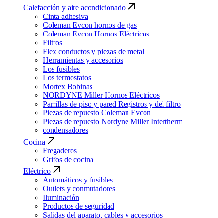
Calefacción y aire acondicionado
Cinta adhesiva
Coleman Evcon hornos de gas
Coleman Evcon Hornos Eléctricos
Filtros
Flex conductos y piezas de metal
Herramientas y accesorios
Los fusibles
Los termostatos
Mortex Bobinas
NORDYNE Miller Hornos Eléctricos
Parrillas de piso y pared Registros y del filtro
Piezas de repuesto Coleman Evcon
Piezas de repuesto Nordyne Miller Intertherm
condensadores
Cocina
Fregaderos
Grifos de cocina
Eléctrico
Automáticos y fusibles
Outlets y conmutadores
Iluminación
Productos de seguridad
Salidas del aparato, cables y accesorios