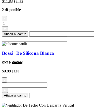
$
11.83
$
11.83
2 disponibles
Bosså¨
-
Multi
PropÌ_sito
+
Adhesivo
Añadir al carrito
cantidad
Bosså¨ De Silicona Blanca
SKU:
606001
$
9.88
$
9.88
Bosså¨
-
De
Silicona
+
Blanca
Añadir al carrito
cantidad