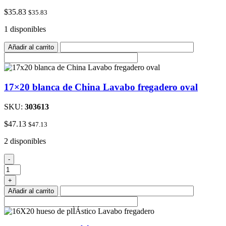
$
35.83
$
35.83
1 disponibles
Añadir al carrito
17×20 blanca de China Lavabo fregadero oval
SKU:
303613
$
47.13
$
47.13
2 disponibles
17x20
-
blanca
de
+
China
Añadir al carrito
Lavabo
fregadero
oval
cantidad