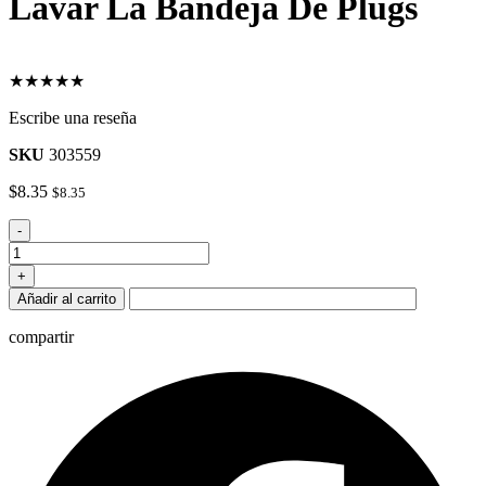
Lavar La Bandeja De Plugs
★★★★★
Escribe una reseña
SKU
303559
$
8.35
$
8.35
Lavar
-
La
Bandeja
+
De
Añadir al carrito
Plugs
cantidad
compartir