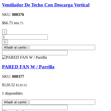
Ventilador De Techo Con Descarga Vertical
SKU:
808376
$
66.75
$
66.75
Ventilador
-
De
Techo
+
Con
Añadir al carrito
Descarga
Vertical
cantidad
PARED FAN W / Parrilla
SKU:
808377
$
120.52
$
120.52
1 disponibles
Añadir al carrito