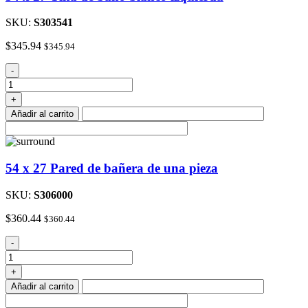
SKU:
S303541
$
345.94
$
345.94
54
-
x
27
+
Tina
Añadir al carrito
de
baño
blanco
izquierda
54 x 27 Pared de bañera de una pieza
cantidad
SKU:
S306000
$
360.44
$
360.44
54
-
x
27
+
Pared
Añadir al carrito
de
bañera