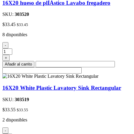
16X20 hueso de plÌÁstico Lavabo fregadero
SKU:
303520
$
33.45
$
33.45
8 disponibles
16X20
-
hueso
de
+
plÌÁstico
Añadir al carrito
Lavabo
fregadero
cantidad
16X20 White Plastic Lavatory Sink Rectangular
SKU:
303519
$
33.55
$
33.55
2 disponibles
16X20
-