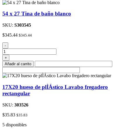
de
una
54 x 27 Tina de baño blanco
pieza
cantidad
SKU:
S303545
$
345.44
$
345.44
54
-
x
27
+
Tina
Añadir al carrito
de
baño
blanco
cantidad
17X20 hueso de plÌÁstico Lavabo fregadero
rectangular
SKU:
303526
$
35.83
$
35.83
5 disponibles