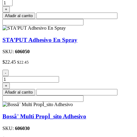
White
Plastic
+
Lavatory
Añadir al carrito
Sink
Rectangular
cantidad
STA’PUT Adhesivo En Spray
SKU:
606050
$
22.45
$
22.45
STA'PUT
-
Adhesivo
En
+
Spray
Añadir al carrito
cantidad
Bosså¨ Multi PropÌ_sito Adhesivo
SKU:
606030