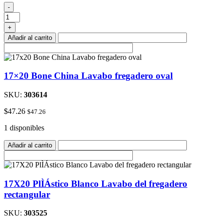
17X20
-
hueso
de
+
plÌÁstico
Añadir al carrito
Lavabo
fregadero
rectangular
cantidad
17×20 Bone China Lavabo fregadero oval
SKU:
303614
$
47.26
$
47.26
1 disponibles
Añadir al carrito
17X20 PlÌÁstico Blanco Lavabo del fregadero
rectangular
SKU:
303525