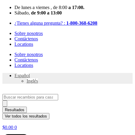
Skip
De
lunes
a viernes
, de 8:00
a 17:00.
to
Sábado
,
de 9:00 a 13:00
content
¿Tienes alguna pregunta? :
1-800-368-6208
Sobre nosotros
Contáctenos
Locations
Sobre nosotros
Contáctenos
Locations
Español
Inglés
Search
...
Resultados
Ver todos los resultados
$
0.00
0