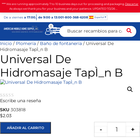
**** We are running approximately 7 to 10 business days out for processing and packaging.
Descartar
As always we thank you for your business and your patience. UPDATED 7/2/26 ...
De
a viernes
a 17:00.
,
de 9:00 a 13:00
1-800-368-6208
Español
0
Inicio
/
Plomería
/
Baño de fontanería
/ Universal De
Hidromasaje TapÌ_n B
Universal De
Hidromasaje TapÌ_n B
Escribe una reseña
★★★★★
SKU
303818
$
2.03
AÑADIR AL CARRITO
-
+