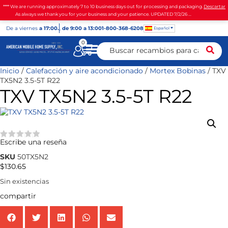
**** We are running approximately 7 to 10 business days out for processing and packaging.
Descartar
As always we thank you for your business and your patience. UPDATED 7/2/26 ...
De
a viernes
a 17:00.
,
de 9:00 a 13:00
1-800-368-6208
Español
0
Inicio
/
Calefacción y aire acondicionado
/
Mortex Bobinas
/ TXV
TX5N2 3.5-5T R22
TXV TX5N2 3.5-5T R22
Escribe una reseña
★★★★★
SKU
50TX5N2
$
130.65
Sin existencias
compartir