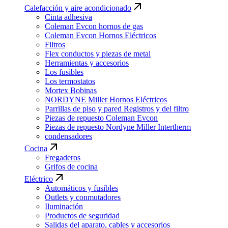
Calefacción y aire acondicionado
Cinta adhesiva
Coleman Evcon hornos de gas
Coleman Evcon Hornos Eléctricos
Filtros
Flex conductos y piezas de metal
Herramientas y accesorios
Los fusibles
Los termostatos
Mortex Bobinas
NORDYNE Miller Hornos Eléctricos
Parrillas de piso y pared Registros y del filtro
Piezas de repuesto Coleman Evcon
Piezas de repuesto Nordyne Miller Intertherm
condensadores
Cocina
Fregaderos
Grifos de cocina
Eléctrico
Automáticos y fusibles
Outlets y conmutadores
Iluminación
Productos de seguridad
Salidas del aparato, cables y accesorios