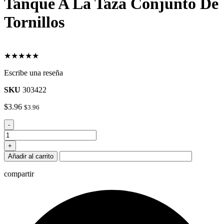
Tanque A La Taza Conjunto De
Tornillos
★★★★★
Escribe una reseña
SKU
303422
$
3.96
$
3.96
Tanque
-
A
La
+
Taza
Añadir al carrito
Conjunto
De
compartir
Tornillos
cantidad