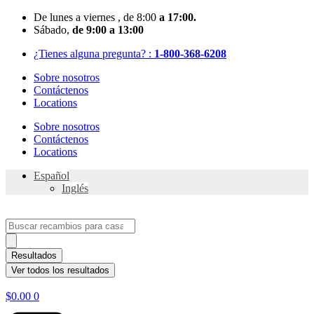
Skip
De
lunes
a viernes
, de 8:00
a 17:00.
to
Sábado
,
de 9:00 a 13:00
content
¿Tienes alguna pregunta? :
1-800-368-6208
Sobre nosotros
Contáctenos
Locations
Sobre nosotros
Contáctenos
Locations
Español
Inglés
Search
...
Resultados
Ver todos los resultados
$
0.00
0