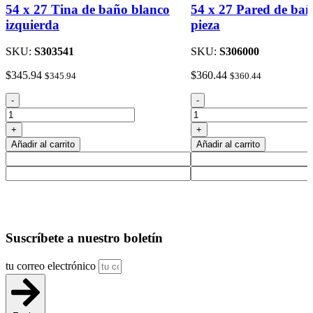
54 x 27 Tina de baño blanco
54 x 27 Pared de bañ
izquierda
pieza
SKU:
S303541
SKU:
S306000
$
345.94
$
360.44
$
345.94
$
360.44
54
54
-
-
x
x
27
27
+
+
Tina
Pared
Añadir al carrito
Añadir al carrito
de
de
baño
bañera
blanco
de
izquierda
una
cantidad
pieza
cantidad
Suscríbete
a nuestro boletín
tu correo electrónico