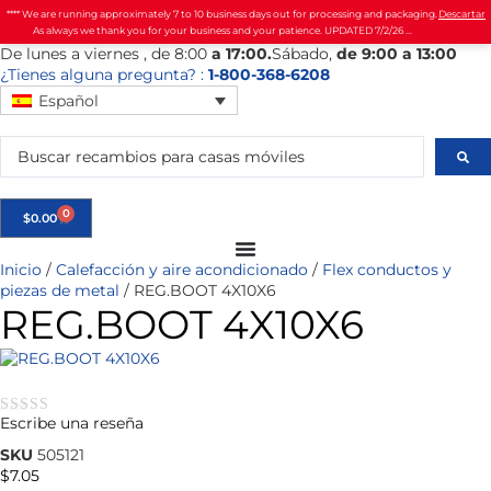
**** We are running approximately 7 to 10 business days out for processing and packaging.
Descartar
As always we thank you for your business and your patience. UPDATED 7/2/26 ...
De
lunes
a viernes
, de 8:00
a 17:00.
Sábado
,
de 9:00 a 13:00
¿Tienes alguna pregunta? :
1-800-368-6208
Español
0
$
0.00
Inicio
/
Calefacción y aire acondicionado
/
Flex conductos y
piezas de metal
/ REG.BOOT 4X10X6
REG.BOOT 4X10X6
Escribe una reseña
★★★★★
SKU
505121
$
7.05