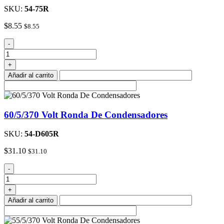
SKU:
54-75R
$
8.55
$
8.55
7,5
-
/
370
+
Voltios
Añadir al carrito
Ronda
De
Condensadores
cantidad
60/5/370 Volt Ronda De Condensadores
SKU:
54-D605R
$
31.10
$
31.10
60/5/370
-
Volt
Ronda
+
De
Añadir al carrito
Condensadores
cantidad