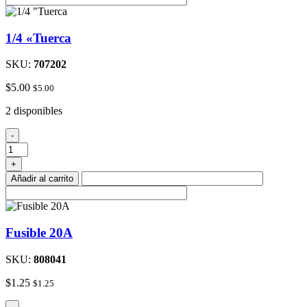
cantidad
1/4 «Tuerca
SKU:
707202
$
5.00
$
5.00
2 disponibles
1/4
-
"Tuerca
cantidad
+
Añadir al carrito
Fusible 20A
SKU:
808041
$
1.25
$
1.25
Fusible