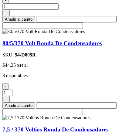
-
20A
cantidad
+
Añadir al carrito
80/5/370 Volt Ronda De Condensadores
SKU:
54-D805R
$
44.25
$
44.25
8 disponibles
80/5/370
-
Volt
Ronda
+
De
Añadir al carrito
Condensadores
cantidad
7,5 / 370 Voltios Ronda De Condensadores