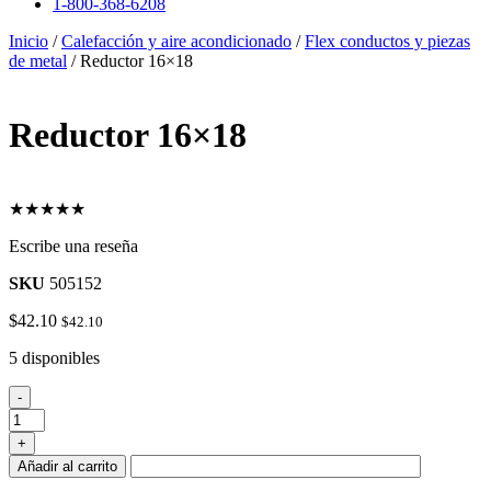
1-800-368-6208
Inicio
/
Calefacción y aire acondicionado
/
Flex conductos y piezas
de metal
/ Reductor 16×18
Reductor 16×18
★★★★★
Escribe una reseña
SKU
505152
$
42.10
$
42.10
5 disponibles
Reductor
-
16x18
cantidad
+
Añadir al carrito