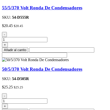
55/5/370 Volt Ronda De Condensadores
SKU:
54-D555R
$
20.45
$
20.45
55/5/370
-
Volt
Ronda
+
De
Añadir al carrito
Condensadores
cantidad
50/5/370 Volt Ronda De Condensadores
SKU:
54-D505R
$
25.25
$
25.25
50/5/370
-
Volt
Ronda
+
De