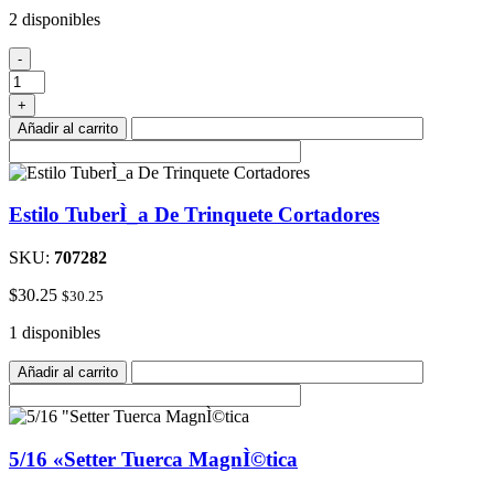
2 disponibles
Cuchillo
-
De
Uso
+
cantidad
Añadir al carrito
Estilo TuberÌ_a De Trinquete Cortadores
SKU:
707282
$
30.25
$
30.25
1 disponibles
Añadir al carrito
5/16 «Setter Tuerca MagnÌ©tica