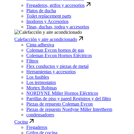
Fregaderos, grifos y accesorios
Platos de ducha
Toilet replacement parts
Inodoros y Accesorios
Tinas, duchas, rodea y accesorios
Calefacción y aire acondicionado
Cinta adhesiva
Coleman Evcon hornos de gas
Coleman Evcon Hornos Eléctricos
Filtros
Flex conductos y piezas de metal
Herramientas y accesorios
Los fusibles
Los termostatos
Mortex Bobinas
NORDYNE Miller Hornos Eléctricos
Parrillas de piso y pared Registros y del filtro
Piezas de repuesto Coleman Evcon
Piezas de repuesto Nordyne Miller Intertherm
condensadores
Cocina
Fregaderos
Grifos de cocina