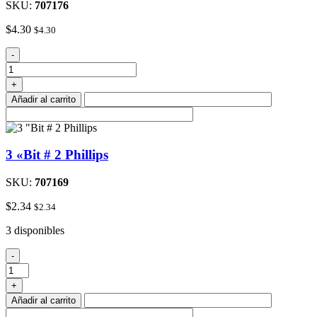
SKU:
707176
$
4.30
$
4.30
5/16
-
"Setter
Tuerca
+
MagnÌ©tica
Añadir al carrito
cantidad
3 «Bit # 2 Phillips
SKU:
707169
$
2.34
$
2.34
3 disponibles
3
-
"Bit
#
+
2
Añadir al carrito
Phillips