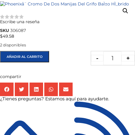
Escribe una reseña
★★★★★
SKU
306087
$
49.58
2 disponibles
AÑADIR AL CARRITO
-
+
compartir
¿Tienes preguntas? Estamos aquí para ayudarte.