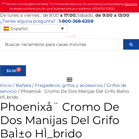
**** We are running approximately 7 to 10 business days out for processing and packaging.
Descartar
As always we thank you for your business and your patience. UPDATED 7/2/26 ...
De
lunes
a viernes
, de 8:00
a 17:00.
Sábado
,
de 9:00 a 13:00
¿Tienes alguna pregunta? :
1-800-368-6208
Español
0
$
0.00
Inicio
/
Bañera
/
Fregaderos, grifos y accesorios
/
Grifos de
servicio
/ Phoenixå¨ Cromo De Dos Manijas Del Grifo BaÌ±o
HÌ_brido
Phoenixå¨ Cromo De
Dos Manijas Del Grifo
BaÌ±o HÌ_brido