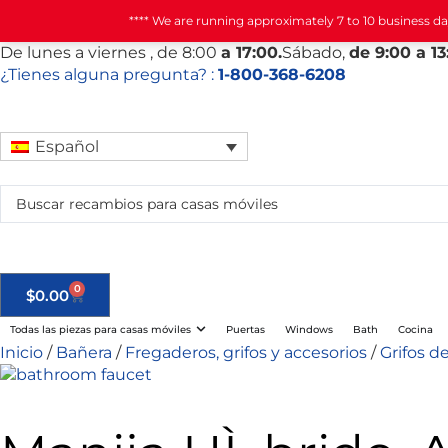
**** We are running approximately 7 to 10 business d
De
lunes
a viernes
, de 8:00
a 17:00.
Sábado
,
de 9:00 a 13
¿Tienes alguna pregunta? :
1-800-368-6208
Español
0
$
0.00
Todas las piezas para casas móviles
Puertas
Windows
Bath
Cocina
Inicio
/
Bañera
/
Fregaderos, grifos y accesorios
/
Grifos de