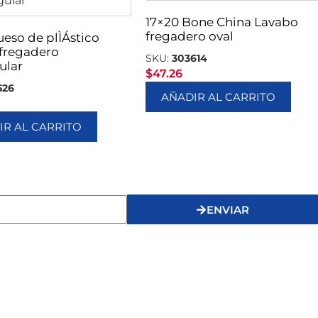
17×20 Bone China Lavabo
fregadero oval
ueso de plÌÁstico
fregadero
SKU:
303614
ular
$
47.26
526
AÑADIR AL CARRITO
IR AL CARRITO
ENVIAR