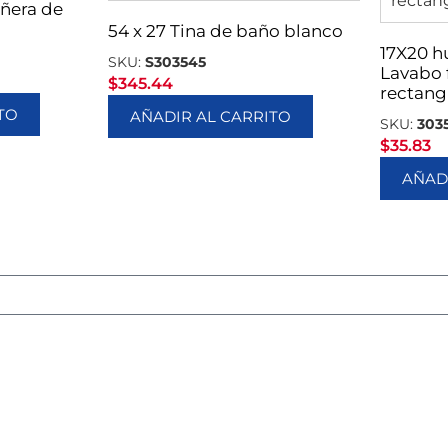
añera de
54 x 27 Tina de baño blanco
17X20 h
SKU:
S303545
Lavabo 
$
345.44
rectang
TO
AÑADIR AL CARRITO
SKU:
303
$
35.83
AÑAD