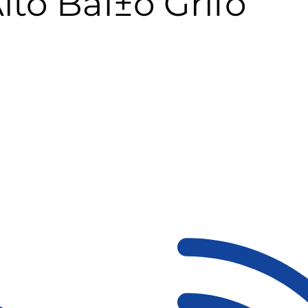
lto BaÌ±o Grifo