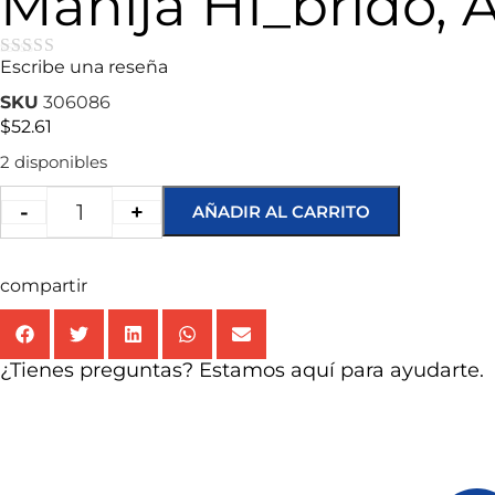
Manija HÌ_brido, A
Escribe una reseña
★★★★★
SKU
306086
$
52.61
2 disponibles
-
+
AÑADIR AL CARRITO
compartir
¿Tienes preguntas? Estamos aquí para ayudarte.