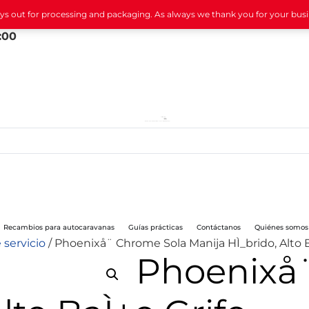
ays out for processing and packaging. As always we thank you for your bus
:00
Recambios para autocaravanas
Guías prácticas
Contáctanos
Quiénes somos
 servicio
/ Phoenixå¨ Chrome Sola Manija HÌ_brido, Alto B
Phoenixå