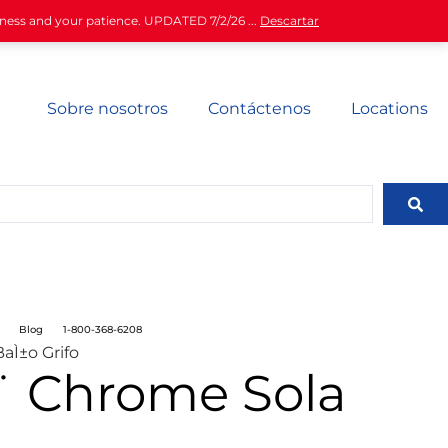
iness and your patience. UPDATED 7/2/26 ...
Descartar
Sobre nosotros
Contáctenos
Locations
Blog
1-800-368-6208
aÌ±o Grifo
¨ Chrome Sola