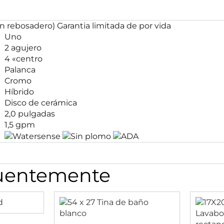
n rebosadero) Garantia limitada de por vida
Uno
2 agujero
4 «centro
Palanca
Cromo
Híbrido
Disco de cerámica
2,0 pulgadas
1,5 gpm
cuentemente