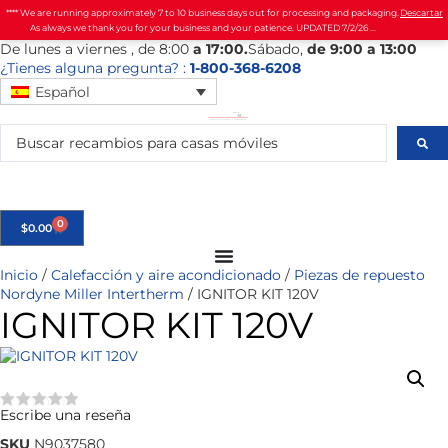
**** We are running approximately 7 to 10 business days out for processing and packaging.
Descartar
As always we thank you for your business and your patience. UPDATED 7/2/26 ...
De
lunes
a viernes
, de 8:00
a 17:00.
Sábado
,
de 9:00 a 13:00
¿Tienes alguna pregunta? :
1-800-368-6208
Español
0
$
0.00
Inicio
/
Calefacción y aire acondicionado
/
Piezas de repuesto
Nordyne Miller Intertherm
/ IGNITOR KIT 120V
IGNITOR KIT 120V
Escribe una reseña
★★★★★
SKU
N9037580