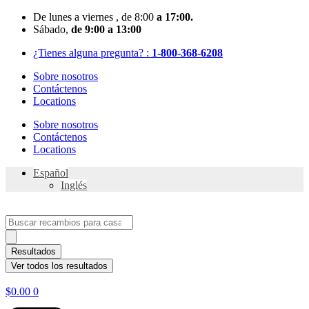
Skip
De
lunes
a viernes
, de 8:00
a 17:00.
to
Sábado
,
de 9:00 a 13:00
content
¿Tienes alguna pregunta? :
1-800-368-6208
Sobre nosotros
Contáctenos
Locations
Sobre nosotros
Contáctenos
Locations
Español
Inglés
Search
...
Resultados
Ver todos los resultados
$
0.00
0