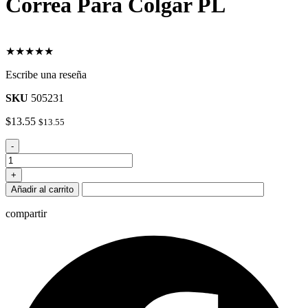
Correa Para Colgar PL
★★★★★
Escribe una reseña
SKU
505231
$
13.55
$
13.55
Correa
-
Para
Colgar
+
PL
Añadir al carrito
cantidad
compartir