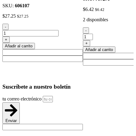
SKU:
606107
$
6.42
$
6.42
$
27.25
$
27.25
2 disponibles
Negro
-
Cuchillo
-
#
De
181
+
Uso
De
+
cantidad
Añadir al carrito
La
Añadir al carrito
Cinta
Aislante
cantidad
Suscríbete
a nuestro boletín
tu correo electrónico
Enviar