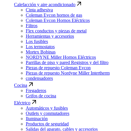
Calefacción y aire acondicionado
Cinta adhesiva
Coleman Evcon hornos de gas
Coleman Evcon Hornos Eléctricos
Filtros
Flex conductos y piezas de metal
Herramientas y accesorios
Los fusibles
Los termostatos
Mortex Bobinas
NORDYNE Miller Hornos Eléctricos
Parrillas de piso y pared Registros y del filtro
Piezas de repuesto Coleman Evcon
Piezas de repuesto Nordyne Miller Intertherm
condensadores
Cocina
Fregaderos
Grifos de cocina
Eléctrico
Automáticos y fusibles
Outlets y conmutadores
Iluminación
Productos de seguridad
Salidas del aparato, cables y accesorios