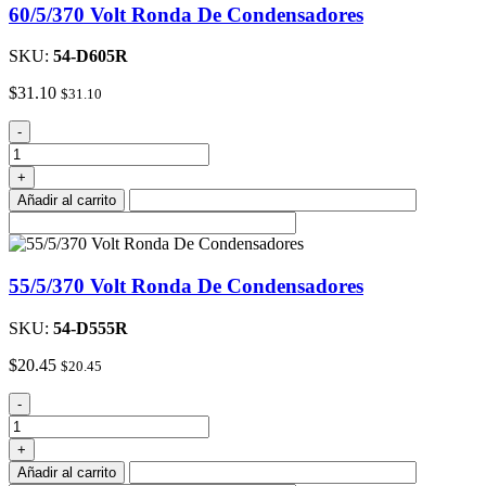
60/5/370 Volt Ronda De Condensadores
SKU:
54-D605R
$
31.10
$
31.10
60/5/370
-
Volt
Ronda
+
De
Añadir al carrito
Condensadores
cantidad
55/5/370 Volt Ronda De Condensadores
SKU:
54-D555R
$
20.45
$
20.45
55/5/370
-
Volt
Ronda
+
De
Añadir al carrito
Condensadores