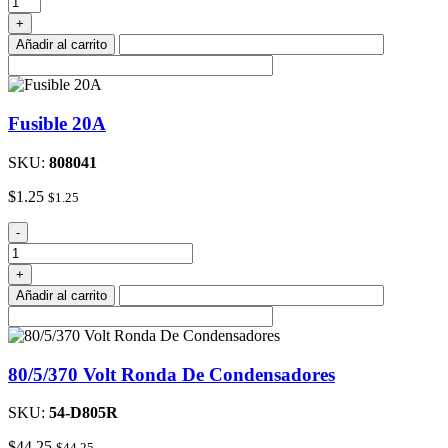
cantidad
+
Añadir al carrito
Fusible 20A
SKU:
808041
$
1.25
$
1.25
Fusible
-
20A
cantidad
+
Añadir al carrito
80/5/370 Volt Ronda De Condensadores
SKU:
54-D805R
$
44.25
$
44.25