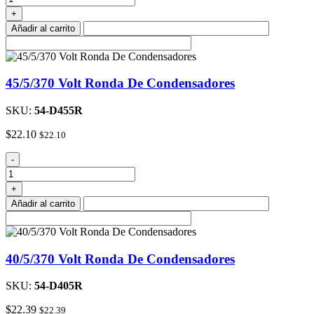
Oval
+
Del
Añadir al carrito
Condensador
cantidad
45/5/370 Volt Ronda De Condensadores
SKU:
54-D455R
$
22.10
$
22.10
45/5/370
-
Volt
Ronda
+
De
Añadir al carrito
Condensadores
cantidad
40/5/370 Volt Ronda De Condensadores
SKU:
54-D405R
$
22.39
$
22.39