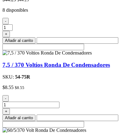
8 disponibles
80/5/370
-
Volt
Ronda
+
De
Añadir al carrito
Condensadores
cantidad
7,5 / 370 Voltios Ronda De Condensadores
SKU:
54-75R
$
8.55
$
8.55
7,5
-
/
370
+
Voltios
Añadir al carrito
Ronda
De
Condensadores
cantidad