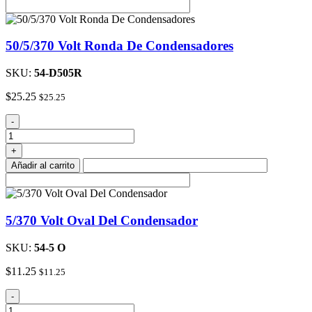
cantidad
50/5/370 Volt Ronda De Condensadores
SKU:
54-D505R
$
25.25
$
25.25
50/5/370
-
Volt
Ronda
+
De
Añadir al carrito
Condensadores
cantidad
5/370 Volt Oval Del Condensador
SKU:
54-5 O
$
11.25
$
11.25
5/370
-
Volt