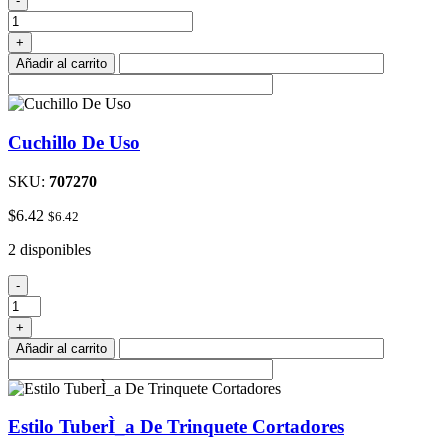
-
#
181
+
De
Añadir al carrito
La
Cinta
Aislante
cantidad
Cuchillo De Uso
SKU:
707270
$
6.42
$
6.42
2 disponibles
Cuchillo
-
De
Uso
+
cantidad
Añadir al carrito
Estilo TuberÌ_a De Trinquete Cortadores