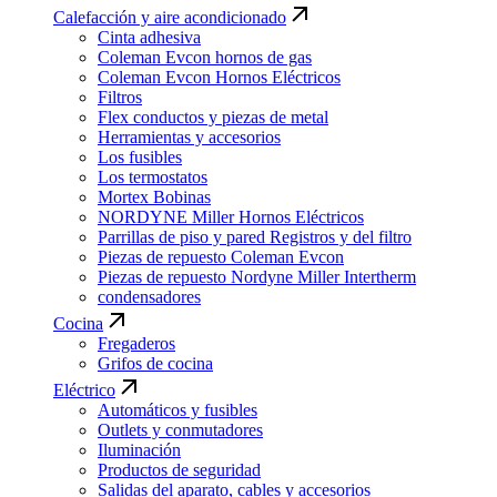
Calefacción y aire acondicionado
Cinta adhesiva
Coleman Evcon hornos de gas
Coleman Evcon Hornos Eléctricos
Filtros
Flex conductos y piezas de metal
Herramientas y accesorios
Los fusibles
Los termostatos
Mortex Bobinas
NORDYNE Miller Hornos Eléctricos
Parrillas de piso y pared Registros y del filtro
Piezas de repuesto Coleman Evcon
Piezas de repuesto Nordyne Miller Intertherm
condensadores
Cocina
Fregaderos
Grifos de cocina
Eléctrico
Automáticos y fusibles
Outlets y conmutadores
Iluminación
Productos de seguridad
Salidas del aparato, cables y accesorios