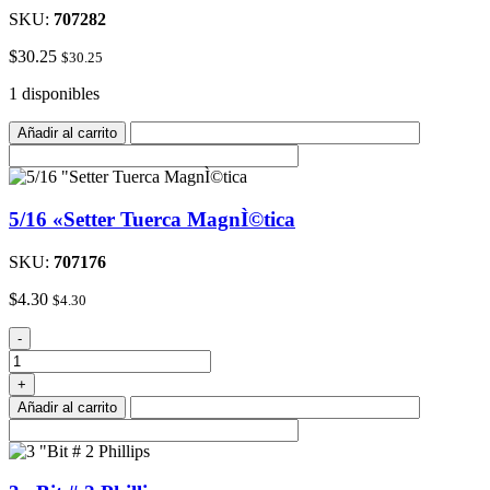
SKU:
707282
$
30.25
$
30.25
1 disponibles
Añadir al carrito
5/16 «Setter Tuerca MagnÌ©tica
SKU:
707176
$
4.30
$
4.30
5/16
-
"Setter
Tuerca
+
MagnÌ©tica
Añadir al carrito
cantidad