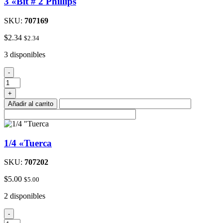
3 «Bit # 2 Phillips
SKU:
707169
$
2.34
$
2.34
3 disponibles
3
-
"Bit
#
+
2
Añadir al carrito
Phillips
cantidad
1/4 «Tuerca
SKU:
707202
$
5.00
$
5.00
2 disponibles
1/4
-
"Tuerca