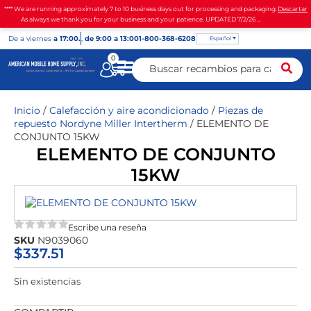
**** We are running approximately 7 to 10 business days out for processing and packaging.
Descartar
As always we thank you for your business and your patience. UPDATED 7/2/26 ...
De
a viernes
a 17:00.
,
de 9:00 a 13:00
1-800-368-6208
Español
0
Inicio
/
Calefacción y aire acondicionado
/
Piezas de
repuesto Nordyne Miller Intertherm
/ ELEMENTO DE
CONJUNTO 15KW
ELEMENTO DE CONJUNTO
15KW
Escribe una reseña
★★★★★
SKU
N9039060
$
337.51
Sin existencias