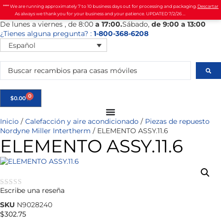
**** We are running approximately 7 to 10 business days out for processing and packaging.
Descartar
As always we thank you for your business and your patience. UPDATED 7/2/26 ...
De
lunes
a viernes
, de 8:00
a 17:00.
Sábado
,
de 9:00 a 13:00
¿Tienes alguna pregunta? :
1-800-368-6208
Español
0
$
0.00
Inicio
/
Calefacción y aire acondicionado
/
Piezas de repuesto
Nordyne Miller Intertherm
/ ELEMENTO ASSY.11.6
ELEMENTO ASSY.11.6
Escribe una reseña
★★★★★
SKU
N9028240
$
302.75