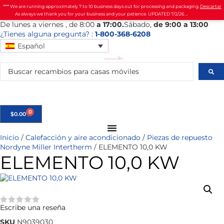
**** We are running approximately 7 to 10 business days out for processing and packaging.
Descartar
As always we thank you for your business and your patience. UPDATED 7/2/26 ...
De
lunes
a viernes
, de 8:00
a 17:00.
Sábado
,
de 9:00 a 13:00
¿Tienes alguna pregunta? :
1-800-368-6208
Español
0
$
0.00
Inicio
/
Calefacción y aire acondicionado
/
Piezas de repuesto
Nordyne Miller Intertherm
/ ELEMENTO 10,0 KW
ELEMENTO 10,0 KW
Escribe una reseña
★★★★★
SKU
N9039030