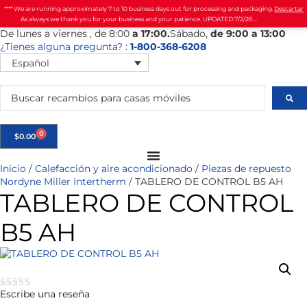
**** We are running approximately 7 to 10 business days out for processing and packaging.
Descartar
As always we thank you for your business and your patience. UPDATED 7/2/26 ...
De
lunes
a viernes
, de 8:00
a 17:00.
Sábado
,
de 9:00 a 13:00
¿Tienes alguna pregunta? :
1-800-368-6208
Español
0
$
0.00
Inicio
/
Calefacción y aire acondicionado
/
Piezas de repuesto
Nordyne Miller Intertherm
/ TABLERO DE CONTROL B5 AH
TABLERO DE CONTROL
B5 AH
Escribe una reseña
★★★★★