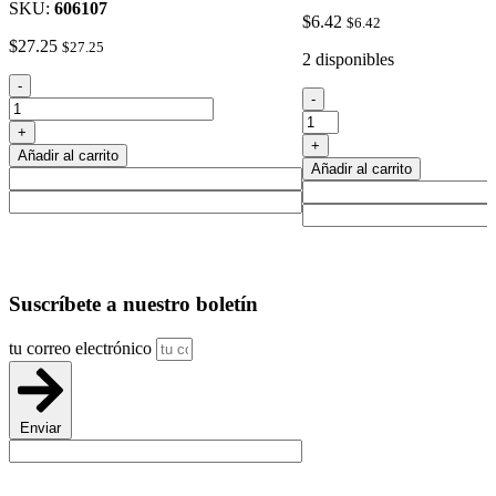
SKU:
606107
$
6.42
$
6.42
$
27.25
$
27.25
2 disponibles
Negro
-
Cuchillo
-
#
De
181
+
Uso
De
+
cantidad
Añadir al carrito
La
Añadir al carrito
Cinta
Aislante
cantidad
Suscríbete
a nuestro boletín
tu correo electrónico
Enviar