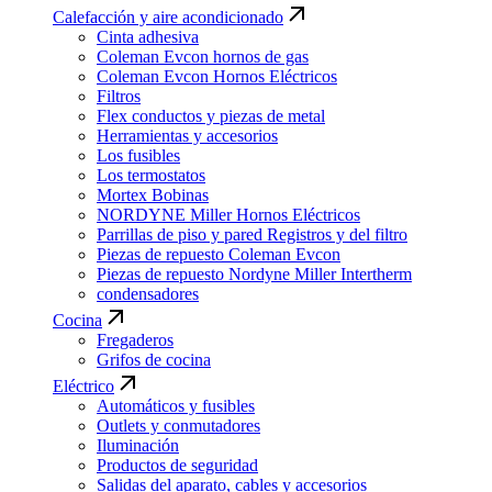
Calefacción y aire acondicionado
Cinta adhesiva
Coleman Evcon hornos de gas
Coleman Evcon Hornos Eléctricos
Filtros
Flex conductos y piezas de metal
Herramientas y accesorios
Los fusibles
Los termostatos
Mortex Bobinas
NORDYNE Miller Hornos Eléctricos
Parrillas de piso y pared Registros y del filtro
Piezas de repuesto Coleman Evcon
Piezas de repuesto Nordyne Miller Intertherm
condensadores
Cocina
Fregaderos
Grifos de cocina
Eléctrico
Automáticos y fusibles
Outlets y conmutadores
Iluminación
Productos de seguridad
Salidas del aparato, cables y accesorios