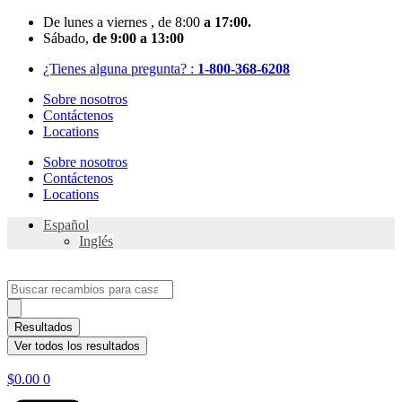
Skip
De
lunes
a viernes
, de 8:00
a 17:00.
to
Sábado
,
de 9:00 a 13:00
content
¿Tienes alguna pregunta? :
1-800-368-6208
Sobre nosotros
Contáctenos
Locations
Sobre nosotros
Contáctenos
Locations
Español
Inglés
Search
...
Resultados
Ver todos los resultados
$
0.00
0