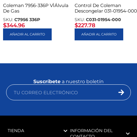
Coleman 7956-336P VÌÁlvula
Control De Coleman
De Gas
Descongelar 031-01954-000
SKU:
C7956 336P
SKU:
C031-01954-000
$
344.96
$
227.78
AÑADIR AL CARRITO
AÑADIR AL CARRITO
Suscríbete
a nuestro boletín
TIENDA
INFORMACIÓN DEL
CONTACTO