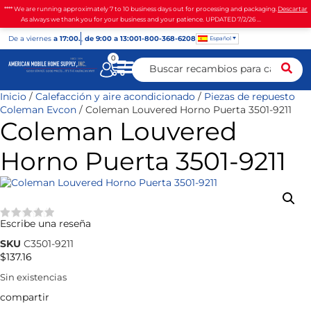
**** We are running approximately 7 to 10 business days out for processing and packaging.
Descartar
As always we thank you for your business and your patience. UPDATED 7/2/26 ...
De
a viernes
a 17:00.
,
de 9:00 a 13:00
1-800-368-6208
Español
0
Inicio
/
Calefacción y aire acondicionado
/
Piezas de repuesto
Coleman Evcon
/ Coleman Louvered Horno Puerta 3501-9211
Coleman Louvered
Horno Puerta 3501-9211
Escribe una reseña
★★★★★
SKU
C3501-9211
$
137.16
Sin existencias
compartir