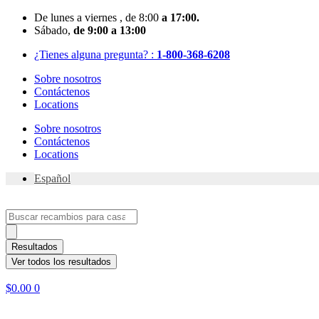
Skip
De
lunes
a viernes
, de 8:00
a 17:00.
to
Sábado
,
de 9:00 a 13:00
content
¿Tienes alguna pregunta? :
1-800-368-6208
Sobre nosotros
Contáctenos
Locations
Sobre nosotros
Contáctenos
Locations
Español
Search
...
Resultados
Ver todos los resultados
$
0.00
0