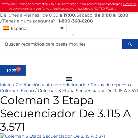
**** We are running approximately 7 to 10 business days out for processing and packaging.
Descartar
As always we thank you for your business and your patience. UPDATED 7/2/26 ...
De
lunes
a viernes
, de 8:00
a 17:00.
Sábado
,
de 9:00 a 13:00
¿Tienes alguna pregunta? :
1-800-368-6208
Español
0
$
0.00
Inicio
/
Calefacción y aire acondicionado
/
Piezas de repuesto
Coleman Evcon
/ Coleman 3 Etapa Secuenciador De 3.115 A 3.571
Coleman 3 Etapa
Secuenciador De 3.115 A
3.571