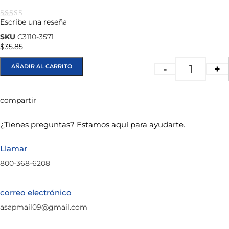
Escribe una reseña
★★★★★
SKU
C3110-3571
$
35.85
AÑADIR AL CARRITO
-
+
compartir
¿Tienes preguntas? Estamos aquí para ayudarte.
Llamar
800-368-6208
correo electrónico
asapmail09@gmail.com