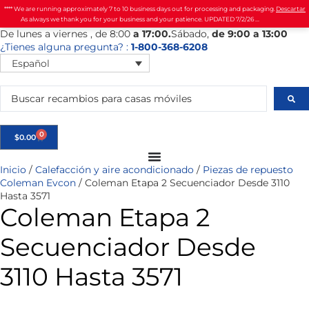
**** We are running approximately 7 to 10 business days out for processing and packaging.
Descartar
As always we thank you for your business and your patience. UPDATED 7/2/26 ...
De
lunes
a viernes
, de 8:00
a 17:00.
Sábado
,
de 9:00 a 13:00
¿Tienes alguna pregunta? :
1-800-368-6208
Español
0
$
0.00
Inicio
/
Calefacción y aire acondicionado
/
Piezas de repuesto
Coleman Evcon
/ Coleman Etapa 2 Secuenciador Desde 3110
Hasta 3571
Coleman Etapa 2
Secuenciador Desde
3110 Hasta 3571