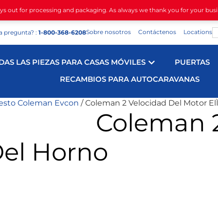
ays out for processing and packaging. As always we thank you for your bus
Sobre nosotros
Contáctenos
Locations
a pregunta? :
1-800-368-6208
DAS LAS PIEZAS PARA CASAS MÓVILES
PUERTAS
RECAMBIOS PARA AUTOCARAVANAS
uesto Coleman Evcon
/ Coleman 2 Velocidad Del Motor El
Coleman 2
Del Horno