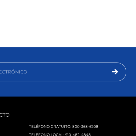
CTO
TELÉFONO GRATUITO: 800-368-6208
TELÉFONO LOCAL: 910-482-4848