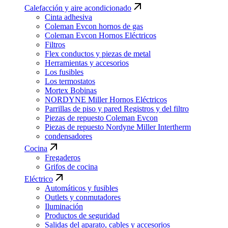
Calefacción y aire acondicionado
Cinta adhesiva
Coleman Evcon hornos de gas
Coleman Evcon Hornos Eléctricos
Filtros
Flex conductos y piezas de metal
Herramientas y accesorios
Los fusibles
Los termostatos
Mortex Bobinas
NORDYNE Miller Hornos Eléctricos
Parrillas de piso y pared Registros y del filtro
Piezas de repuesto Coleman Evcon
Piezas de repuesto Nordyne Miller Intertherm
condensadores
Cocina
Fregaderos
Grifos de cocina
Eléctrico
Automáticos y fusibles
Outlets y conmutadores
Iluminación
Productos de seguridad
Salidas del aparato, cables y accesorios