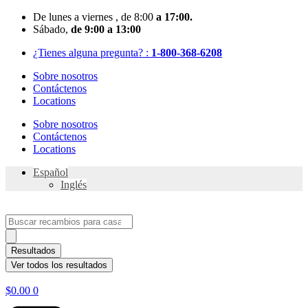
Skip
De
lunes
a viernes
, de 8:00
a 17:00.
to
Sábado
,
de 9:00 a 13:00
content
¿Tienes alguna pregunta? :
1-800-368-6208
Sobre nosotros
Contáctenos
Locations
Sobre nosotros
Contáctenos
Locations
Español
Inglés
Search
...
Resultados
Ver todos los resultados
$
0.00
0