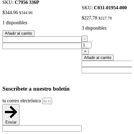
SKU:
C7956 336P
SKU:
C031-01954-000
$
344.96
$
344.96
$
227.78
$
227.78
1 disponibles
3 disponibles
Añadir al carrito
Control
-
De
Coleman
+
Descongelar
Añadir al carrito
031-
01954-
000
cantidad
Suscríbete
a nuestro boletín
tu correo electrónico
Enviar