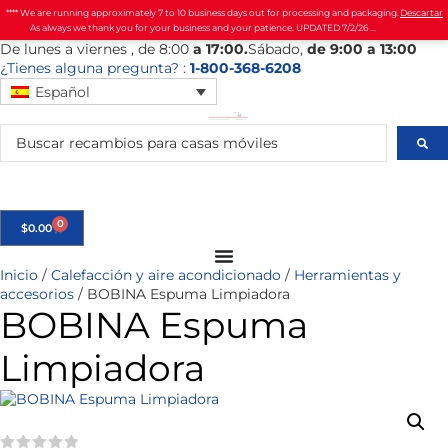
**** We are running approximately 7 to 10 business days out for processing and packaging.
Descartar
As always we thank you for your business and your patience. UPDATED 7/2/26 ...
De
lunes
a viernes
, de 8:00
a 17:00.
Sábado
,
de 9:00 a 13:00
¿Tienes alguna pregunta? :
1-800-368-6208
Español
0
$
0.00
Inicio
/
Calefacción y aire acondicionado
/
Herramientas y
accesorios
/ BOBINA Espuma Limpiadora
BOBINA Espuma
Limpiadora