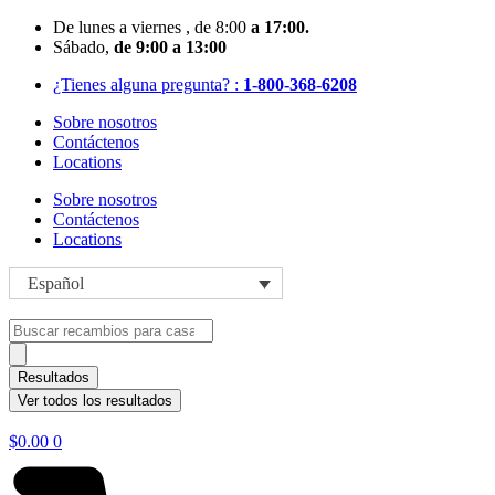
Skip
De
lunes
a viernes
, de 8:00
a 17:00.
to
Sábado
,
de 9:00 a 13:00
content
¿Tienes alguna pregunta? :
1-800-368-6208
Sobre nosotros
Contáctenos
Locations
Sobre nosotros
Contáctenos
Locations
Español
Search
...
Resultados
Ver todos los resultados
$
0.00
0