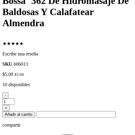
Bosså¨ 362 De Hidromasaje De
Baldosas Y Calafatear
Almendra
★★★★★
Escribe una reseña
SKU
606013
$
5.09
$
5.09
10 disponibles
Bosså¨
-
362
De
+
Hidromasaje
Añadir al carrito
De
Baldosas
compartir
Y
Calafatear