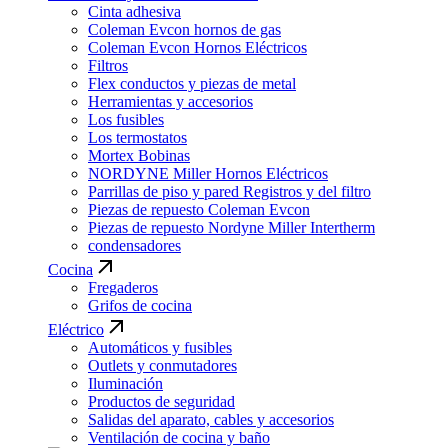
Cinta adhesiva
Coleman Evcon hornos de gas
Coleman Evcon Hornos Eléctricos
Filtros
Flex conductos y piezas de metal
Herramientas y accesorios
Los fusibles
Los termostatos
Mortex Bobinas
NORDYNE Miller Hornos Eléctricos
Parrillas de piso y pared Registros y del filtro
Piezas de repuesto Coleman Evcon
Piezas de repuesto Nordyne Miller Intertherm
condensadores
Cocina
Fregaderos
Grifos de cocina
Eléctrico
Automáticos y fusibles
Outlets y conmutadores
Iluminación
Productos de seguridad
Salidas del aparato, cables y accesorios
Ventilación de cocina y baño