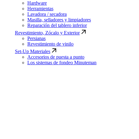
Hardware
Herramientas
Lavadora / secadora
Masilla, selladores y limpiadores
Reparación del tablero inferior
Revestimiento, Zócalo y Exterior
Persianas
Revestimiento de vinilo
Set-Up Materiales
Accesorios de puesta a punto
Los sistemas de fondeo Minuteman