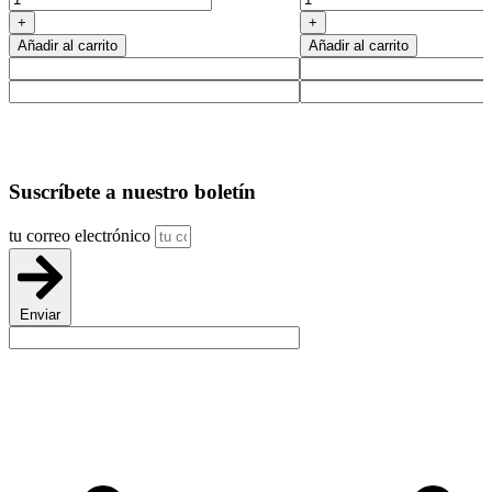
27
27
+
+
Tina
Pared
Añadir al carrito
Añadir al carrito
de
de
baño
bañera
blanco
de
izquierda
una
cantidad
pieza
cantidad
Suscríbete
a nuestro boletín
tu correo electrónico
Enviar