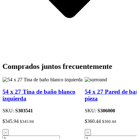
Comprados juntos frecuentemente
54 x 27 Tina de baño blanco
54 x 27 Pared de bañ
izquierda
pieza
SKU:
S303541
SKU:
S306000
$
345.94
$
360.44
$
345.94
$
360.44
54
54
-
-
x
x