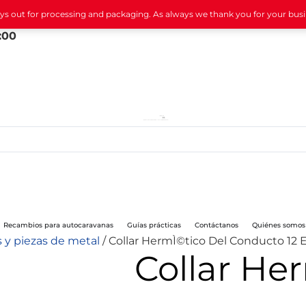
ays out for processing and packaging. As always we thank you for your bus
:00
Recambios para autocaravanas
Guías prácticas
Contáctanos
Quiénes somos
 y piezas de metal
/ Collar HermÌ©tico Del Conducto 12 E
Collar He