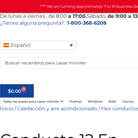
**** We are running approximately 7 to 10 business d
De
lunes
a viernes
, de 8:00
a 17:00.
Sábado
,
de 9:00 a 13
¿Tienes alguna pregunta? :
1-800-368-6208
Español
0
$
0.00
Todas las piezas para casas móviles
Puertas
Windows
Bath
Cocina
Inicio
/
Calefacción y aire acondicionado
/
Flex conductos