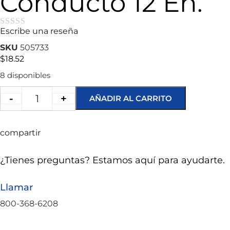
Conducto 12 En.
Escribe una reseña
★★★★★
SKU
505733
$
18.52
8 disponibles
-
+
AÑADIR AL CARRITO
compartir
¿Tienes preguntas? Estamos aquí para ayudarte.
Llamar
800-368-6208