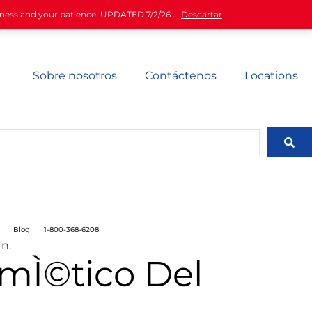
iness and your patience. UPDATED 7/2/26 ...
Descartar
Sobre nosotros
Contáctenos
Locations
Blog
1-800-368-6208
n.
rmÌ©tico Del