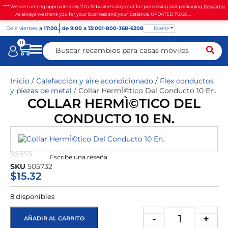
**** We are running approximately 7 to 10 business days out for processing and packaging.
Descartar
As always we thank you for your business and your patience. UPDATED 7/2/26 ...
De
a viernes
a 17:00.
,
de 9:00 a 13:00
1-800-368-6208
Español
0
Inicio
/
Calefacción y aire acondicionado
/
Flex conductos
y piezas de metal
/ Collar HermÌ©tico Del Conducto 10 En.
COLLAR HERMÌ©TICO DEL
CONDUCTO 10 EN.
Escribe una reseña
★★★★★
SKU
505732
$
15.32
8 disponibles
-
+
AÑADIR AL CARRITO