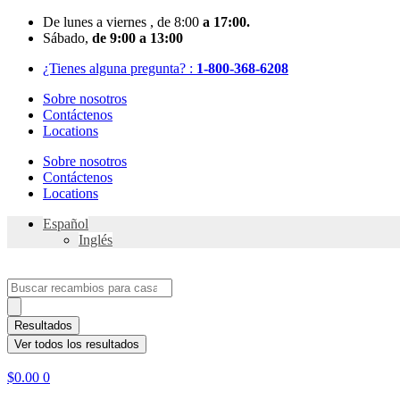
Skip
De
lunes
a viernes
, de 8:00
a 17:00.
to
Sábado
,
de 9:00 a 13:00
content
¿Tienes alguna pregunta? :
1-800-368-6208
Sobre nosotros
Contáctenos
Locations
Sobre nosotros
Contáctenos
Locations
Español
Inglés
Search
...
Resultados
Ver todos los resultados
$
0.00
0