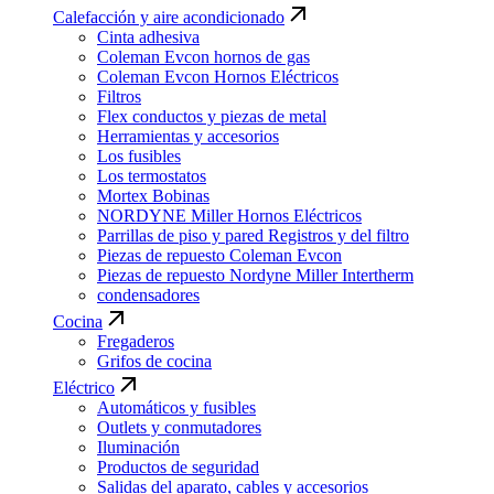
Calefacción y aire acondicionado
Cinta adhesiva
Coleman Evcon hornos de gas
Coleman Evcon Hornos Eléctricos
Filtros
Flex conductos y piezas de metal
Herramientas y accesorios
Los fusibles
Los termostatos
Mortex Bobinas
NORDYNE Miller Hornos Eléctricos
Parrillas de piso y pared Registros y del filtro
Piezas de repuesto Coleman Evcon
Piezas de repuesto Nordyne Miller Intertherm
condensadores
Cocina
Fregaderos
Grifos de cocina
Eléctrico
Automáticos y fusibles
Outlets y conmutadores
Iluminación
Productos de seguridad
Salidas del aparato, cables y accesorios