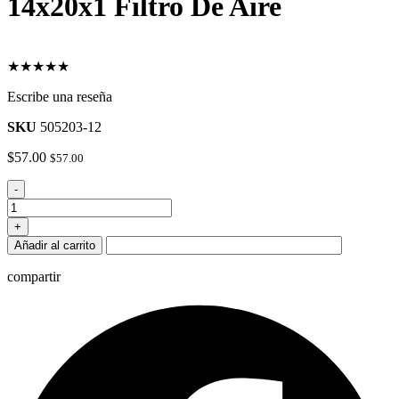
14x20x1 Filtro De Aire
★★★★★
Escribe una reseña
SKU
505203-12
$
57.00
$
57.00
14x20x1
-
Filtro
De
+
Aire
Añadir al carrito
cantidad
compartir