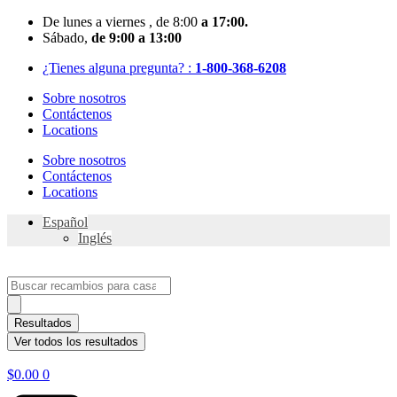
Skip
De
lunes
a viernes
, de 8:00
a 17:00.
to
Sábado
,
de 9:00 a 13:00
content
¿Tienes alguna pregunta? :
1-800-368-6208
Sobre nosotros
Contáctenos
Locations
Sobre nosotros
Contáctenos
Locations
Español
Inglés
Search
...
Resultados
Ver todos los resultados
$
0.00
0