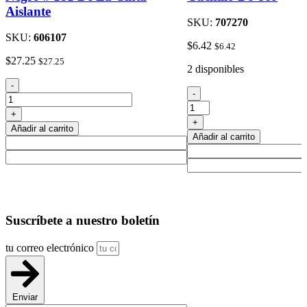
Aislante
SKU:
707270
SKU:
606107
$
6.42
$
6.42
$
27.25
$
27.25
2 disponibles
Negro
-
Cuchillo
-
#
De
181
+
Uso
De
+
cantidad
Añadir al carrito
La
Añadir al carrito
Cinta
Aislante
cantidad
Suscríbete
a nuestro boletín
tu correo electrónico
Enviar