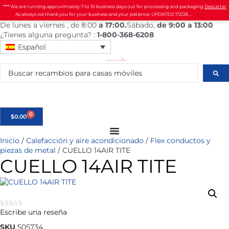
**** We are running approximately 7 to 10 business days out for processing and packaging.
Descartar
As always we thank you for your business and your patience. UPDATED 7/2/26 ...
De
lunes
a viernes
, de 8:00
a 17:00.
Sábado
,
de 9:00 a 13:00
¿Tienes alguna pregunta? :
1-800-368-6208
Español
0
$
0.00
Inicio
/
Calefacción y aire acondicionado
/
Flex conductos y
piezas de metal
/ CUELLO 14AIR TITE
CUELLO 14AIR TITE
Escribe una reseña
★★★★★
SKU
505734