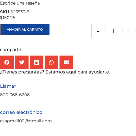
Escribe una reseña
★★★★★
SKU
505533-8
$
150.25
AÑADIR AL CARRITO
-
+
compartir
¿Tienes preguntas? Estamos aquí para ayudarte.
Llamar
800-368-6208
correo electrónico
asapmail09@gmail.com