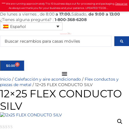
**** We are running approximately 7 to 10 business days out for processing and packaging.
Descartar
As always we thank you for your business and your patience. UPDATED 7/2/26 ...
De
lunes
a viernes
, de 8:00
a 17:00.
Sábado
,
de 9:00 a 13:00
¿Tienes alguna pregunta? :
1-800-368-6208
Español
0
$
0.00
Inicio
/
Calefacción y aire acondicionado
/
Flex conductos y
piezas de metal
/ 12×25 FLEX CONDUCTO SILV
12×25 FLEX CONDUCTO
SILV