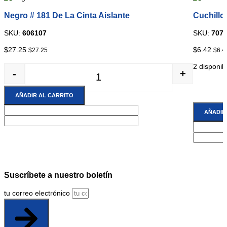
Negro # 181 De La Cinta Aislante
Cuchillo
SKU:
606107
SKU:
707
$
27.25
$
6.42
$
27.25
$
6.4
2 disponib
-
+
Negro # 181 De La Cinta Aislante canti
AÑADIR AL CARRITO
AÑADIR
Suscríbete
a nuestro boletín
tu correo electrónico