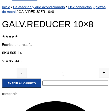
Inicio
/
Calefacción y aire acondicionado
/
Flex conductos y piezas
de metal
/ GALV.REDUCER 10×8
GALV.REDUCER 10×8
★★★★★
Escribe una reseña
SKU
505114
$
14.85
$
14.85
-
+
GALV.REDUCER 10x8 cantida
AÑADIR AL CARRITO
compartir