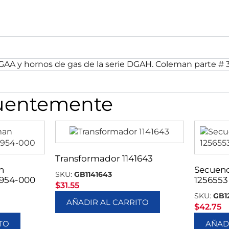
y hornos de gas de la serie DGAH. Coleman parte # 3
cuentemente
Transformador 1141643
n
Secuenc
SKU:
GB1141643
1954-000
1256553
$
31.55
SKU:
GB1
AÑADIR AL CARRITO
$
42.75
TO
AÑAD