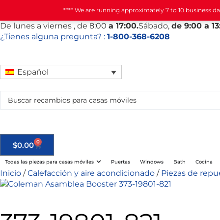
**** We are running approximately 7 to 10 business d
De
lunes
a viernes
, de 8:00
a 17:00.
Sábado
,
de 9:00 a 13
¿Tienes alguna pregunta? :
1-800-368-6208
Español
0
$
0.00
Todas las piezas para casas móviles
Puertas
Windows
Bath
Cocina
Inicio
/
Calefacción y aire acondicionado
/
Piezas de rep