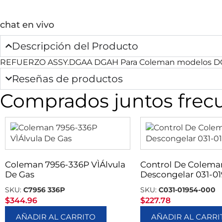
chat en vivo
Descripción del Producto
REFUERZO ASSY.DGAA DGAH Para Coleman modelos DGAA 
Reseñas de productos
Comprados juntos fre
Coleman 7956-336P VÌÁlvula
Control De Colema
De Gas
Descongelar 031-0
SKU:
C7956 336P
SKU:
C031-01954-000
$
344.96
$
227.78
AÑADIR AL CARRITO
AÑADIR AL CARRI