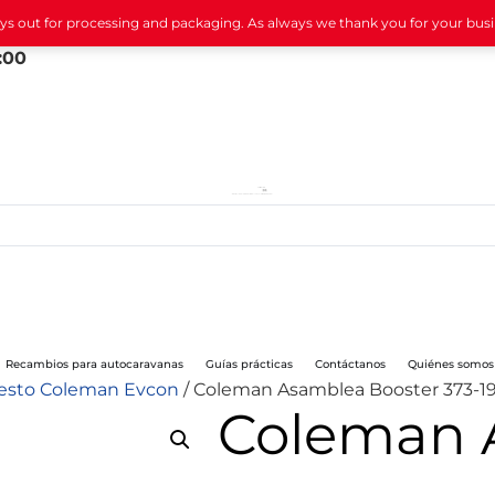
ays out for processing and packaging. As always we thank you for your bus
:00
Recambios para autocaravanas
Guías prácticas
Contáctanos
Quiénes somos
uesto Coleman Evcon
/ Coleman Asamblea Booster 373-19
Coleman 