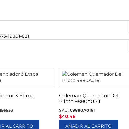
73-19801-821
iador 3 Etapa
Coleman Quemador Del
Piloto 9880A0161
256553
SKU:
C9880A0161
$
40.46
IR AL CARRITO
AÑADIR AL CARRITO